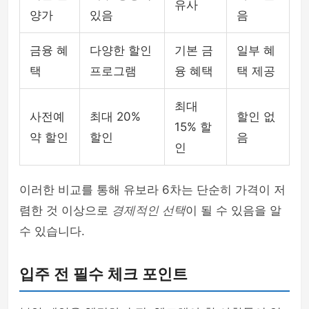
유사
양가
있음
음
금융 혜
다양한 할인
기본 금
일부 혜
택
프로그램
융 혜택
택 제공
최대
사전예
최대 20%
할인 없
15% 할
약 할인
할인
음
인
이러한 비교를 통해 유보라 6차는 단순히 가격이 저
렴한 것 이상으로
경제적인 선택
이 될 수 있음을 알
수 있습니다.
입주 전 필수 체크 포인트