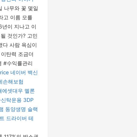
일 나무와 꽃 몇일
라고 이름 모를
6년이 지나고 이
 될 것인가? 고민
복했다 사람 욕심이
 이탄력 조금더
생명 #수익률관리
rice
네이버 백신
데손해보험
래에셋대우
멜론
자신탁운용
3DP
램
동양생명
슬랙
트 드라이버
테
 117%의 박스권