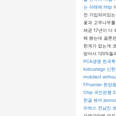
는 아래에 http
전 가입되어있는
꽃과 고무나무를
제곧 17년이 다
해 봤는데 결론은
한계가 없는게 
받아서 120%돌
PCA생명
한국투
kobustago
신한
mobilect
witho
FPcenter
한양
Chip
국민은행
한글 뷰어
jeonn
라박스
전남진
오래간만에 여유가