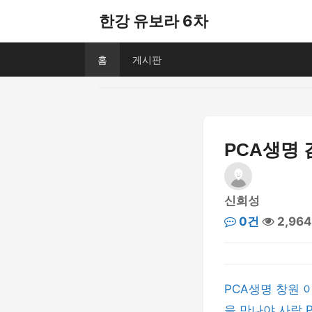
한강 유보라 6차
홈
게시판
PCA생명 
신희성
0건
2,96
PCA생명 창원 
을 만나야 사람 