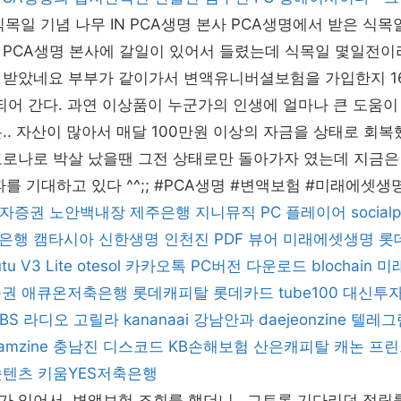
식목일 기념 나무 IN PCA생명 본사 PCA생명에서 받은 식목
 PCA생명 본사에 갈일이 있어서 들렸는데 식목일 몇일전이
 받았네요 부부가 같이가서 변액유니버셜보험을 가입한지 1
 되어 간다. 과연 이상품이 누군가의 인생에 얼마나 큰 도움이
.. 자산이 많아서 매달 100만원 이상의 자금을 상태로 회
코로나로 박살 났을땐 그전 상태로만 돌아가자 였는데 지금은
파를 기대하고 있다 ^^;; #PCA생명 #변액보험 #미래에셋
자증권
노안백내장
제주은행
지니뮤직 PC 플레이어
socialp
은행
캠타시아
신한생명
인천진
PDF 뷰어
미래에셋생명
롯
utu
V3 Lite
otesol
카카오톡 PC버전 다운로드
blochain
미
증권
애큐온저축은행
롯데캐피탈
롯데카드
tube100
대신투
SBS 라디오 고릴라
kananaai
강남안과
daejeonzine
텔레그
amzine
충남진
디스코드
KB손해보험
산은캐피탈
캐논 프린
숏텐츠
키움YES저축은행
 있어서. 변액보험 조회를 했더니.. 그토록 기다리던 적립률