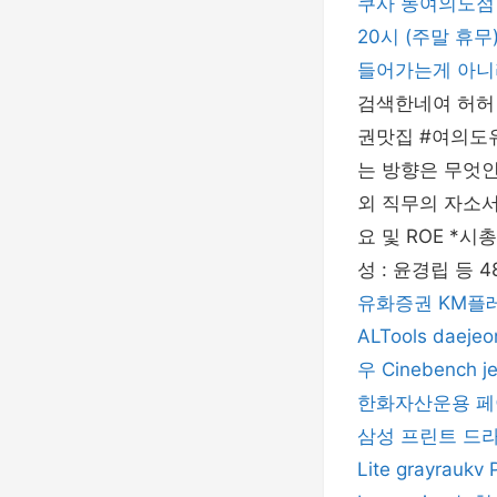
쿠사 동여의도점 
20시 (주말 휴
들어가는게 아니
검색한네여 허허 
권맛집 #여의도
는 방향은 무엇인
외 직무의 자소서
요 및 ROE *시
성 : 윤경립 등 
유화증권
KM플
ALTools
daejeo
우
Cinebench
j
한화자산운용
페
삼성 프린트 드
Lite
grayraukv