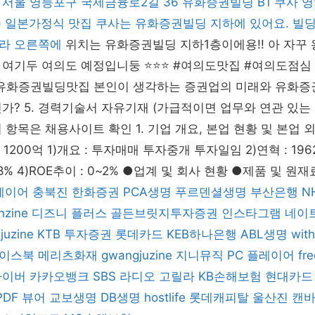
서울 영등포구 국제금융로2길 36 유화증권빌딩 B1 쿠사 영업 
무) 일본가정식 맛집 쿠사는 유화증권빌딩 지하에 있어요. 빌
라 오른쪽에
위치는 유화증권빌딩 지하1층이에용!! 아 자꾸
여기두 여의도 예정입니둥 ⭐️⭐️⭐️ #여의도맛집 #여의도점
유화증권빌딩맛집 본인이 생각하는 증권업의 미래와 유화증
가? 5. 경력기술서 자유기재 (가급적이면 업무와 연관 있는 
 항목은 채용사이트 확인 1. 기업 개요, 본업 현황 및 본업 
총 1200억 1)개요 : 투자매매 투자중개 투자일임 2)연혁 : 19
48% 4)ROE추이 : 0~2% ●업계 및 회사 현황 ●제품 및 원재
레이어
충북진
한화증권
PCA생명
푸르덴셜생명
부산은행
N
nzine
디즈니 플러스
골든브릿지투자증권
인스타그램
네이
ejuzine
KTB 투자증권
롯데카드
KEB하나은행
ABL생명
wit
이스북
메리츠화재
gwangjuzine
지니뮤직 PC 플레이어
fr
라이버
카카오뱅크
SBS 라디오 고릴라
KB손해보험
현대카드
PDF 뷰어
교보생명
DB생명
hostlife
롯데캐피탈
울산진
캔