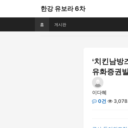
한강 유보라 6차
홈
게시판
‘치킨남방즈
유화증권
이다혜
0건
3,07