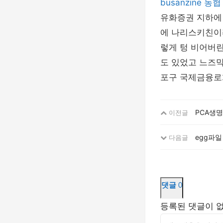
busanzine
농협
유화증권 지하에 
에 나리스키친이
렇게 텅 비어버린
도 있었고 느즈막
포구 국제금융로2
PCA생명
이전글
egg파일
다음글
댓글
0
등록된 댓글이 