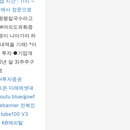
시간 : 11시 ~
딩에서 정문으로
 왕왕칼국수라고
심 #여의도유화증
권이 나아가야 하
내역을 기재) *이
외 투자 ●기업개
62년 설 3)주주구
료
H투자증권
트온
미래에셋대
houtu
blueqjowf
eebanner
전북진
tube100
V3
바
KB캐피탈