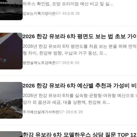
하우스 확인법, 조망 프리미엄 예산 비교 및 실...
집보는기록가정다온
07-30
조회 26
2026 한강 유보라 6차 평면도 보는 법 초보 가
2026년 한강 유보라 6차 평면도를 처음 보는 분을 위해 면적
형 차이, 한강뷰 방향, 수납과 가구 동선, 모...
평면설계노트강예준
07-29
조회 30
2026 한강 유보라 6차 예산별 추천과 가성비 
2026년 한강 유보라 6차를 실속형·균형형·여유형 예산으로 
양가 외 옵션과 세금, 대출 상환액, 한강뷰 프...
주거예산설계가서하린
07-28
조회 29
한강 유보라 6차 모델하우스 상담 질문 TOP 12