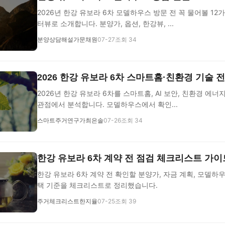
2026년 한강 유보라 6차 모델하우스 방문 전 꼭 물어볼 12
터뷰로 소개합니다. 분양가, 옵션, 한강뷰, ...
분양상담해설가문채원
07-27
조회 34
2026 한강 유보라 6차 스마트홈·친환경 기술 
2026년 한강 유보라 6차를 스마트홈, AI 보안, 친환경 에너
관점에서 분석합니다. 모델하우스에서 확인...
스마트주거연구가최은솔
07-26
조회 34
한강 유보라 6차 계약 전 점검 체크리스트 가이
한강 유보라 6차 계약 전 확인할 분양가, 자금 계획, 모델하우스
택 기준을 체크리스트로 정리했습니다.
주거체크리스트한지율
07-25
조회 39