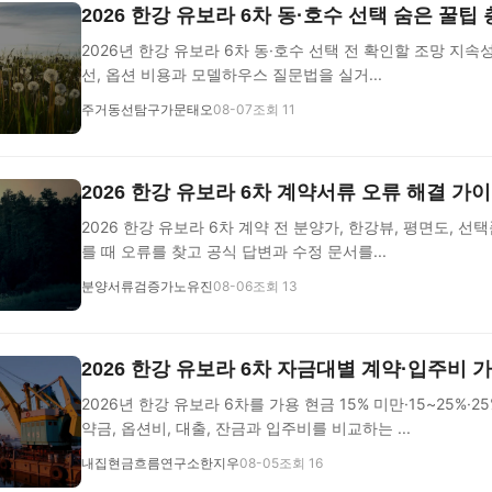
2026 한강 유보라 6차 동·호수 선택 숨은 꿀팁
2026년 한강 유보라 6차 동·호수 선택 전 확인할 조망 지속성
선, 옵션 비용과 모델하우스 질문법을 실거...
주거동선탐구가문태오
08-07
조회 11
2026 한강 유보라 6차 계약서류 오류 해결 가
2026 한강 유보라 6차 계약 전 분양가, 한강뷰, 평면도, 선
를 때 오류를 찾고 공식 답변과 수정 문서를...
분양서류검증가노유진
08-06
조회 13
2026 한강 유보라 6차 자금대별 계약·입주비 
2026년 한강 유보라 6차를 가용 현금 15% 미만·15~25%·
약금, 옵션비, 대출, 잔금과 입주비를 비교하는 ...
내집현금흐름연구소한지우
08-05
조회 16