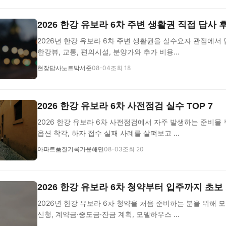
2026 한강 유보라 6차 주변 생활권 직접 답사
2026년 한강 유보라 6차 주변 생활권을 실수요자 관점에서
한강뷰, 교통, 편의시설, 분양가와 추가 비용...
현장답사노트박서준
08-04
조회 18
2026 한강 유보라 6차 사전점검 실수 TOP 7
2026 한강 유보라 6차 사전점검에서 자주 발생하는 준비물 
옵션 착각, 하자 접수 실패 사례를 살펴보고 ...
아파트품질기록가윤해민
08-03
조회 20
2026 한강 유보라 6차 청약부터 입주까지 초보
2026년 한강 유보라 6차 청약을 처음 준비하는 분을 위해 
신청, 계약금·중도금·잔금 계획, 모델하우스 ...