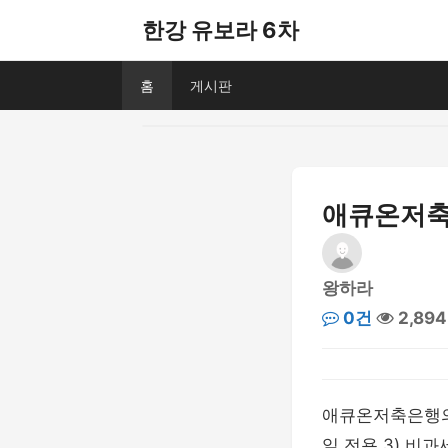
한강 유보라 6차
홈
게시판
애큐온저축은
왕하라
0건
2,89
애큐온저축은행의
일 전용 3) 비