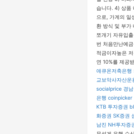
습니다. 4) 상
으로, 가계의 일
환 방식 및 부
쪼개기 자유입출
번 처음만난예금
적금이자높은 저축
연 10%를 제공
애큐온저축은행
교보악사자산운
socialprice
경남
은행
coinpicker
KTB 투자증권
b
화증권
SK증권
남진
NH투자증
무섭게 은행 수