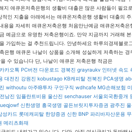
품 해지 애큐온저축은행의 생활비 대출은 많은 사람들이 필요로
상적인 지출을 아래에서는 애큐온저축은행 생활비 대출의 주요
가 내용을 자세히 애큐온저축은행 처음만난예금 애큐온저축은
금 예금으로 유명한 저축은행이죠. 만약 지금까지 거래해 본
을 가입하는 걸 추천드립니다. 안녕하세요 하루의경제블로
은행 애큐온 나날이 상품을 소개해 성실하게 저축하는 경우 
받을 수 있습니다 단, 나날이 애큐온 저축은행 적금은
카카오톡 PC버전 다운로드
경북진
grayraukv
인터넷 속도 
용
대전진
강원진
kobustago
KB캐피탈
전북진
PCA생명
ab
진
withoutu
아주IB투자
구인구직
wdhcafe
MG손해보험
전남진
임플란트비용
울산진
senchauser
서울외국환중개
lueqjowf
신한생명
흥국생명
골든브릿지투자증권
광주진
울
삼성카드
롯데캐피탈
한양증권
신한 BNP 파리바자산운용
무
권
메리츠화재
신금리도 내려가고 있습니다. 다만, 아직 여신금리가 동반해