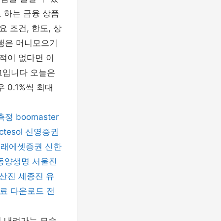
 하는 금융 상품
 조건, 한도, 상
행은 머니모으기
적이 없다면 이
그입니다 오늘은
0.1%씩 최대
측정
boomaster
ctesol
신영증권
미래에셋증권
신한
동양생명
서울진
산진
세종진
유
료 다운로드
전
서 내려가는 모습