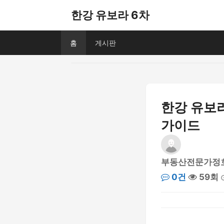
한강 유보라 6차
홈
게시판
한강 유보라
가이드
부동산전문가정
0건
59회