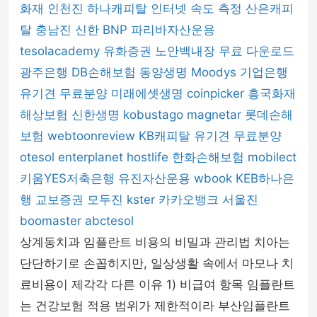
화재
인천진
하나캐피탈
인터넷 속도 측정
산은캐피
탈
충남진
신한 BNP 파리바자산운용
tesolacademy
유화증권
노안백내장
무료 다운로드
광주은행
DB손해보험
동양생명
Moodys
기업은행
유기견 무료분양
미래에셋생명
coinpicker
흥국화재
해상보험
신한생명
kobustago
magnetar
롯데손해
보험
webtoonreview
KB캐피탈
유기견 무료분양
otesol
enterplanet
hostlife
한화손해보험
mobilect
키움YES저축은행
유진자산운용
wbook
KEB하나은
행
교보증권
모두진
kster
카카오뱅크
서울진
boomaster
abctesol
상계동치과 임플란트 비용의 비밀과 관리법 치아는
단단하기로 손꼽히지만, 일상생활 속에서 마모나 치
료비용이 제각각 다른 이유 1) 비급여 항목 임플란트
는 건강보험 적용 범위가 제한적이라 부산임플란트