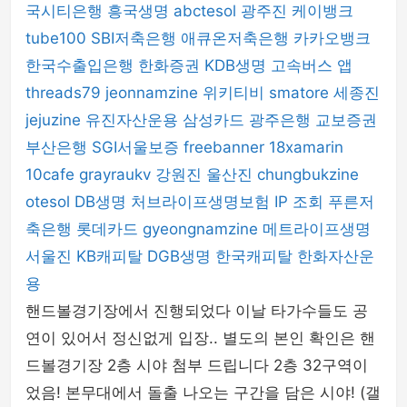
국시티은행
흥국생명
abctesol
광주진
케이뱅크
tube100
SBI저축은행
애큐온저축은행
카카오뱅크
한국수출입은행
한화증권
KDB생명
고속버스 앱
threads79
jeonnamzine
위키티비
smatore
세종진
jejuzine
유진자산운용
삼성카드
광주은행
교보증권
부산은행
SGI서울보증
freebanner
18xamarin
10cafe
grayraukv
강원진
울산진
chungbukzine
otesol
DB생명
처브라이프생명보험
IP 조회
푸른저
축은행
롯데카드
gyeongnamzine
메트라이프생명
서울진
KB캐피탈
DGB생명
한국캐피탈
한화자산운
용
핸드볼경기장에서 진행되었다 이날 타가수들도 공
연이 있어서 정신없게 입장.. 별도의 본인 확인은 핸
드볼경기장 2층 시야 첨부 드립니다 2층 32구역이
었음! 본무대에서 돌출 나오는 구간을 담은 시야! (갤