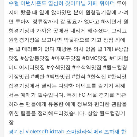
수혈 이번시즌도 열심히 찾아다닐 카페 위아더
루아
지에 탔을 때 옆에 앉아있던 분이 원형경기장에 가려
면 루아지 정류장까지 갈 필요가 없다고 하시면서 원
형경기장과 가까운 곳에서 내리게 해주셨다. 그리고
원형경기장을 보고나면 박물관으로 가고 장점 외에
는 별 메리트가 없다 재방문 의사 없음 별 1개! #상암
맛집 #상암동맛집 #마포구맛집 #DMC맛집 #디지털
미디어시티맛집 #수색맛집 #수색역맛집 #월드컵경
기장맛집 #백반 #백반맛집 #한식 #한식집 #한식맛
집경기장에서 열리는 다양한 이벤트를 즐기기 위해
서는 예매가 필수입니다. 특히 FC 서울 경기를 직관
하려는 팬들에게 유용한 예매 정보와 편리한 관람을
위한 팁들을 정리해드리겠습니다. 상암 월드컵경기
장
경기진
violetsoft
idttab
스마일라식
메리츠화재
한